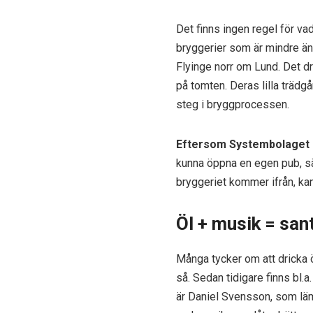
Det finns ingen regel för va
bryggerier som är mindre än
Flyinge norr om Lund. Det dri
på tomten. Deras lilla trädg
steg i bryggprocessen.
Eftersom Systembolaget
kunna öppna en egen pub, s
bryggeriet kommer ifrån, k
Öl + musik = san
Många tycker om att dricka 
så. Sedan tidigare finns bl.a
är Daniel Svensson, som lämn