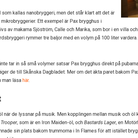
d som kallas nanobryggeri, men det står klart att det är
 mikrobryggerier. Ett exempel är Pax brygghus i
vs av makarna Sjöström, Calle och Marika, som bor i en villa och h
årdsbryggeri rymmer tre baljor med en volym på 100 liter vardera.
inte tar in så små volymer satsar Pax brygghus direkt på pubarn
äger de till Skånska Dagbladet. Mer om det äkta paret bakom Pa
an man läsa
här
.
t
öl när de lyssnar på musik. Men kopplingen mellan musik och öl k
.
Trooper
, som är en Iron Maiden-öl, och
Bastards Lager
, en Motör
ade sin plats bakom trummorna i In Flames för att istället brygg