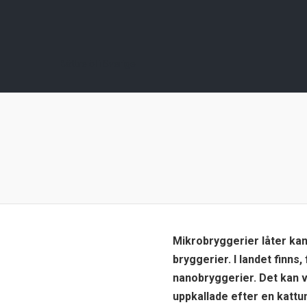
Bättre öl i Sverige
Mikrobryggerier låter kan
bryggerier. I landet finns
nanobryggerier. Det kan va
uppkallade efter en kattu